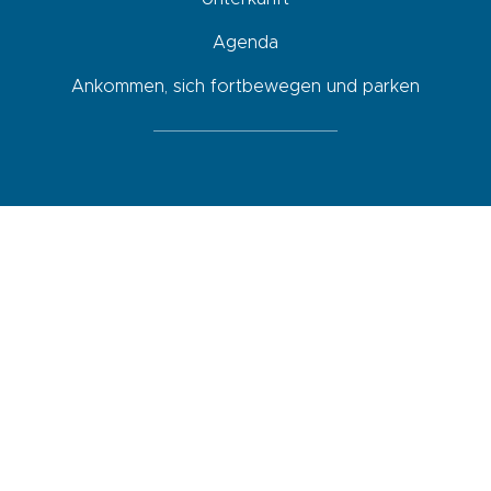
Agenda
Ankommen, sich fortbewegen und parken
Newsletter
Indem ich dieses Kästchen ankreuze, erkläre ich mich damit
einverstanden, dass die in diesem Formular eingegebenen Daten