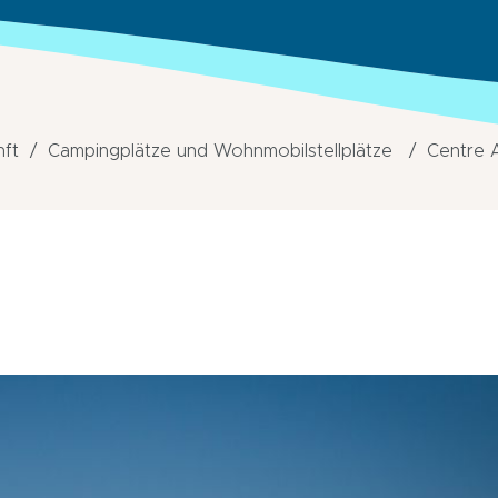
nft
Campingplätze und Wohnmobilstellplätze
Centre 