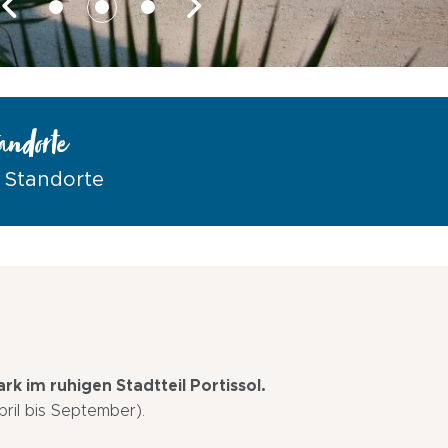
andorte
6 Standorte
rk im ruhigen Stadtteil Portissol.
ril bis September).