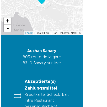
+
-
Leaflet
| Tiles © Esri — Esri, DeLorme, NAVTEQ
Auchan Sanary
805 route de la gare
83110
Sanary-sur-Mer
Akzeptierte(s)
Zahlungsmittel
Kreditkarte, Scheck, Bar,
Titre Restaurant
(Essensgutschein)