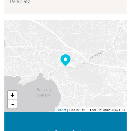
Parkplatz
+
-
Leaflet
| Tiles © Esri — Esri, DeLorme, NAVTEQ