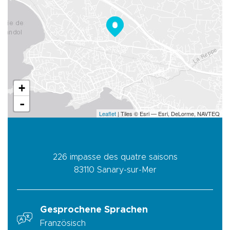
+
-
Leaflet
| Tiles © Esri — Esri, DeLorme, NAVTEQ
226 impasse des quatre saisons
83110
Sanary-sur-Mer
Gesprochene Sprachen
Französisch