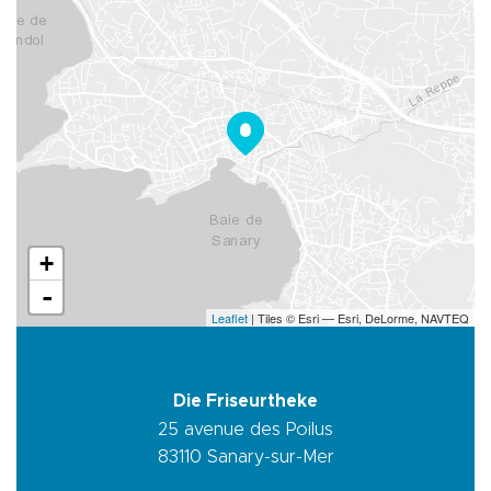
+
-
Leaflet
| Tiles © Esri — Esri, DeLorme, NAVTEQ
Die Friseurtheke
25 avenue des Poilus
83110
Sanary-sur-Mer