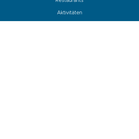
Restaurants
Aktivitäten
Unterkunft
Agenda
Ankommen, sich fortbewegen und parken
Newsletter