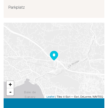
Parkplatz
+
-
Leaflet
| Tiles © Esri — Esri, DeLorme, NAVTEQ