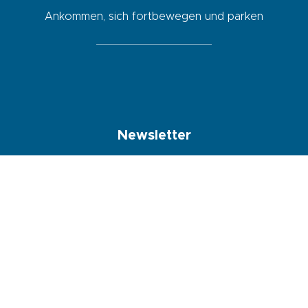
Ankommen, sich fortbewegen und parken
Newsletter
Indem ich dieses Kästchen ankreuze, erkläre ich mich damit
einverstanden, dass die in diesem Formular eingegebenen Daten
verwendet werden, um mir den Newsletter zuzusenden.