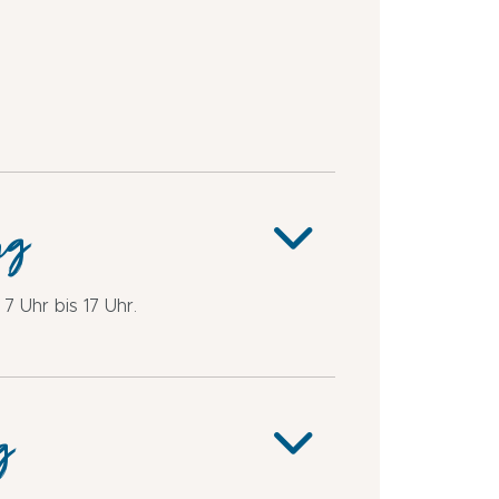
in
unter
2
km
ng
 Uhr bis 17 Uhr.
g