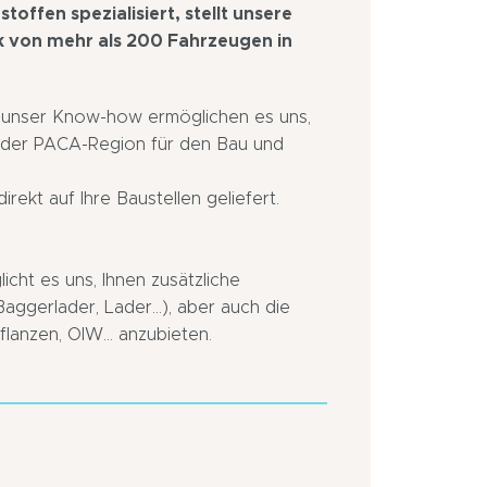
toffen spezialisiert, stellt unsere
k von mehr als 200 Fahrzeugen in
nd unser Know-how ermöglichen es uns,
en der PACA-Region für den Bau und
irekt auf Ihre Baustellen geliefert.
icht es uns, Ihnen zusätzliche
gerlader, Lader...), aber auch die
anzen, OIW... anzubieten.
Am
Stadtrand
Dorf