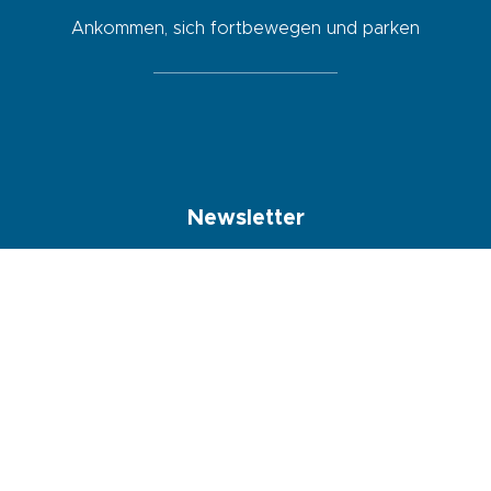
Ankommen, sich fortbewegen und parken
Newsletter
Indem ich dieses Kästchen ankreuze, erkläre ich mich damit
einverstanden, dass die in diesem Formular eingegebenen Daten
verwendet werden, um mir den Newsletter zuzusenden.