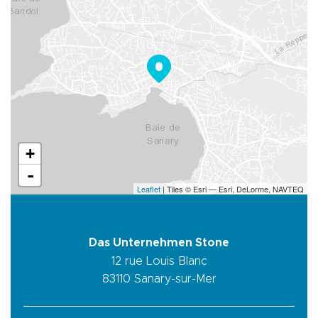
+
-
Leaflet
| Tiles © Esri — Esri, DeLorme, NAVTEQ
Das Unternehmen Stone
12 rue Louis Blanc
83110
Sanary-sur-Mer