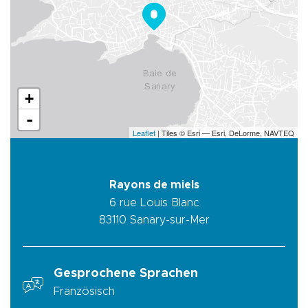
+
-
Leaflet
| Tiles © Esri — Esri, DeLorme, NAVTEQ
Rayons de miels
6 rue Louis Blanc
83110
Sanary-sur-Mer
Gesprochene Sprachen
Französisch