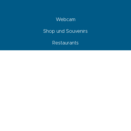
Webcam
Shop und Souvenirs
Restaurants
Aktivitäten
Unterkunft
Agenda
Ankommen, sich fortbewegen und parken