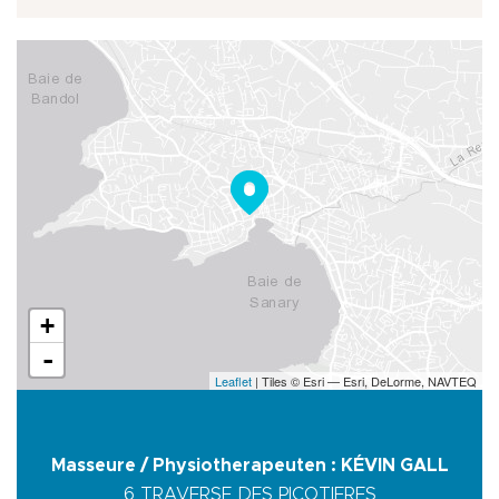
+
-
Leaflet
| Tiles © Esri — Esri, DeLorme, NAVTEQ
Masseure / Physiotherapeuten : KÉVIN GALL
6 TRAVERSE DES PICOTIERES