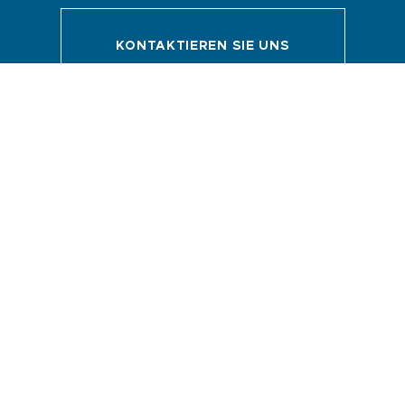
KONTAKTIEREN SIE UNS
Menü
Webcam
Shop und Souvenirs
Restaurants
Aktivitäten
Unterkunft