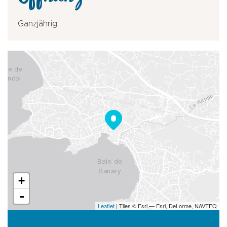
Öffnung
Ganzjährig.
+
-
Leaflet
| Tiles © Esri — Esri, DeLorme, NAVTEQ