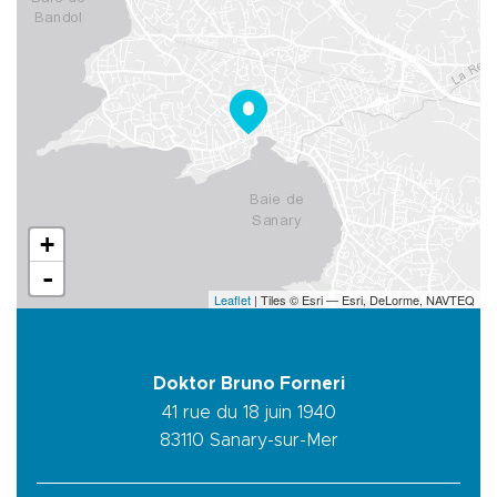
+
-
Leaflet
| Tiles © Esri — Esri, DeLorme, NAVTEQ
Doktor Bruno Forneri
41 rue du 18 juin 1940
83110
Sanary-sur-Mer