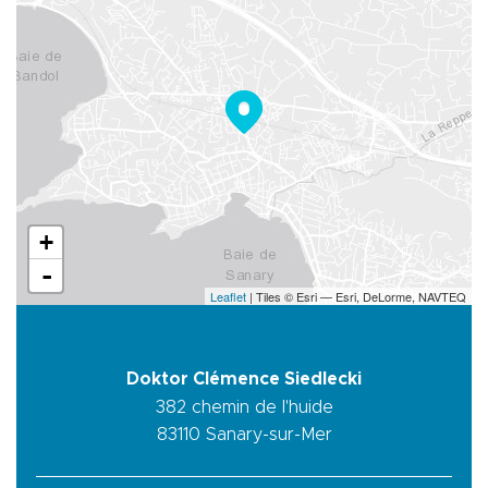
+
-
Leaflet
| Tiles © Esri — Esri, DeLorme, NAVTEQ
Doktor Clémence Siedlecki
382 chemin de l'huide
83110
Sanary-sur-Mer