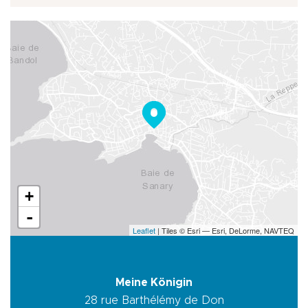
+
-
Leaflet
| Tiles © Esri — Esri, DeLorme, NAVTEQ
Meine Königin
28 rue Barthélémy de Don