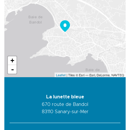
+
-
Leaflet
| Tiles © Esri — Esri, DeLorme, NAVTEQ
La lunette bleue
670 route de Bandol
83110
Sanary-sur-Mer