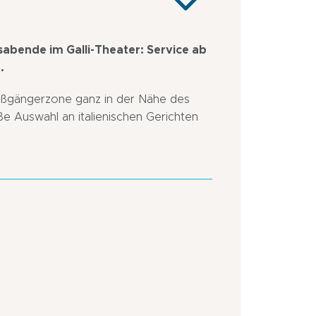
gsabende im Galli-Theater: Service ab
.
 Fußgängerzone ganz in der Nähe des
ße Auswahl an italienischen Gerichten
In
Stadtzentrum
Nähe
In
eines
der
Jachthafens
Stadt
Fußgängerzone
In
Nähe
einer
Bushaltestelle