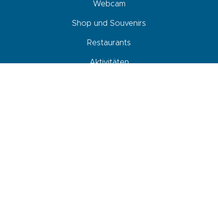
Webcam
Shop und Souvenirs
Restaurants
Aktivitäten
Unterkunft
Agenda
Ankommen, sich fortbewegen und parken
Newsletter