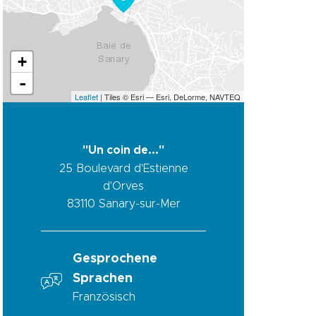
+
-
Leaflet
| Tiles © Esri — Esri, DeLorme, NAVTEQ
"Un coin de..."
25 Boulevard d'Estienne
d'Orves
83110
Sanary-sur-Mer
Gesprochene
Sprachen
Französisch