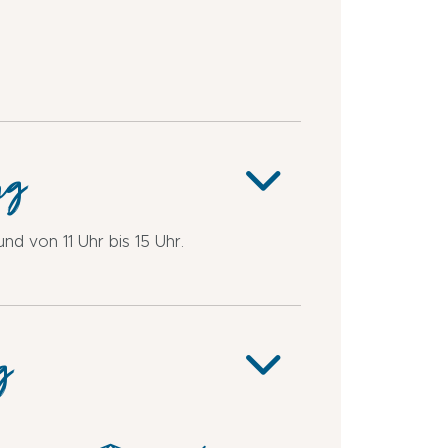
500
Bushaltestelle
m
ng
und von 11 Uhr bis 15 Uhr.
g