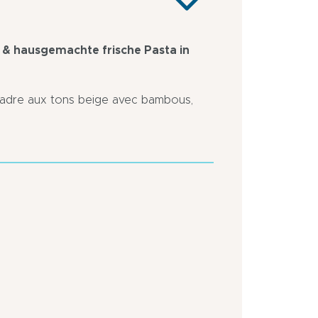
) & hausgemachte frische Pasta in
cadre aux tons beige avec bambous,
In
In
Nähe
Autobahnnähe
eines
Stadtzentrum
Jachthafens
In
Fußgängerzone
der
Bushaltestelle
Stadt
in
In
weniger
Nähe
als
einer