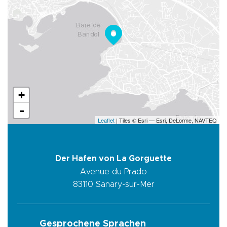
+
-
Leaflet
| Tiles © Esri — Esri, DeLorme, NAVTEQ
Der Hafen von La Gorguette
Avenue du Prado
83110
Sanary-sur-Mer
Gesprochene Sprachen