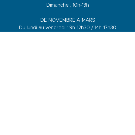
Dimanche : 10h-13h
DE NOVEMBRE A MARS
Du lundi au vendredi : 9h-12h30 / 14h-17h30
Samedi : 9h-12h30 / 14h-17h
1 quai du Levant - 70001
83110 Sanary-sur-Mer
Telefon :
+33 (0)4 94 74 01 04
Mail :
info@sanary-tourisme.com
KONTAKTIEREN SIE UNS