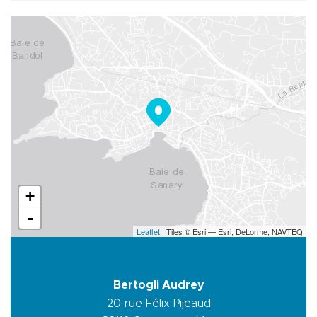
+
-
Leaflet
| Tiles © Esri — Esri, DeLorme, NAVTEQ
Bertogli Audrey
20 rue Félix Pijeaud