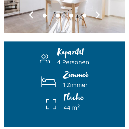
Kapazität
4 Personen
Zimmer
1 Zimmer
Fläche
2
44 m