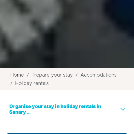
Home
Prepare your stay
Accomodations
Holiday rentals
Organise your stay in holiday rentals in
Sanary …