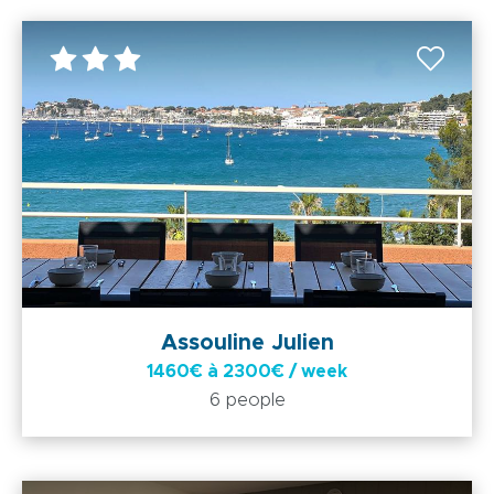
Assouline Julien
1460€ à 2300€ / week
6 people