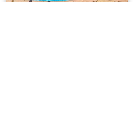
Damance Christine
490€ à 780€ / week
4 people
+
Actualiser la recherche quand je déplace la carte
-