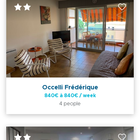
Occelli Frédérique
840€ à 840€ / week
4 people