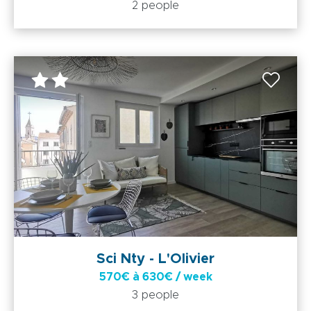
2 people
Sci Nty - L'Olivier
570€ à 630€ / week
3 people