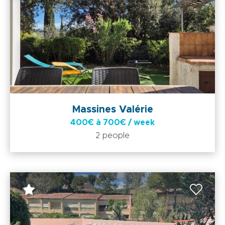
Massines Valérie
400€ à 700€ / week
2 people