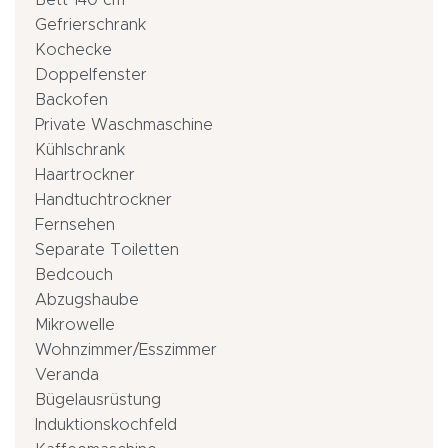
Bett 140 cm
Gefrierschrank
Kochecke
Doppelfenster
Backofen
Private Waschmaschine
Kühlschrank
Haartrockner
Handtuchtrockner
Fernsehen
Separate Toiletten
Bedcouch
Abzugshaube
Mikrowelle
Wohnzimmer/Esszimmer
Veranda
Bügelausrüstung
Induktionskochfeld