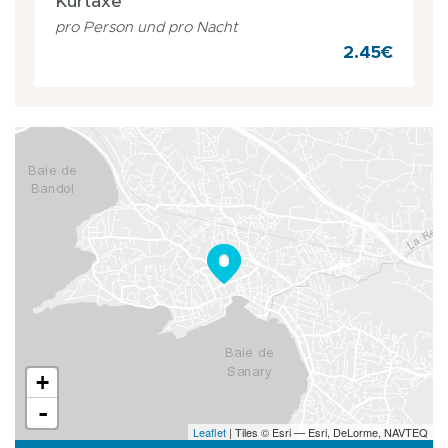
Kurtaxe
pro Person und pro Nacht
2.45€
+
-
Leaflet
| Tiles © Esri — Esri, DeLorme, NAVTEQ