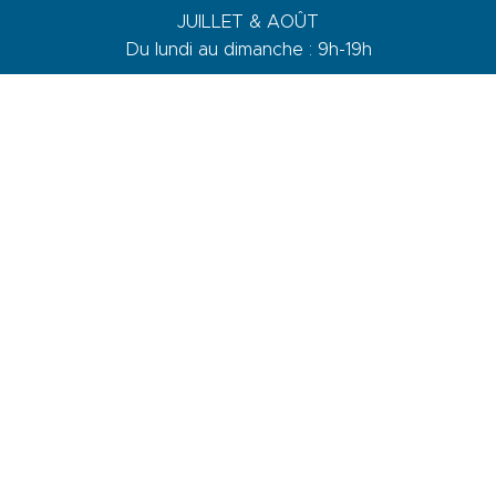
JUILLET & AOÛT
Du lundi au dimanche : 9h-19h
AVRIL, MAI, JUIN, SEPTEMBRE & OCTOBRE
Du lundi au vendredi : 9h-18h
Samedi : 9h-13h / 14h-17h
Dimanche : 10h-13h
DE NOVEMBRE A MARS
Du lundi au vendredi : 9h-12h30 / 14h-17h30
Samedi : 9h-12h30 / 14h-17h
1 quai du Levant - 70001
83110 Sanary-sur-Mer
Telefon :
+33 (0)4 94 74 01 04