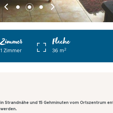
Zimmer
Fläche
2
1 Zimmer
36 m
, in Strandnähe und 15 Gehminuten vom Ortszentrum ent
 werden.