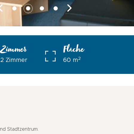
Zimmer
Fläche
2
2 Zimmer
60 m
und Stadtzentrum.