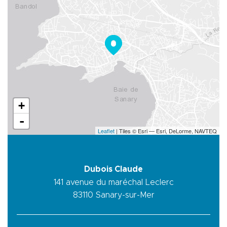
+
-
Leaflet
| Tiles © Esri — Esri, DeLorme, NAVTEQ
Dubois Claude
141 avenue du maréchal Leclerc
83110
Sanary-sur-Mer