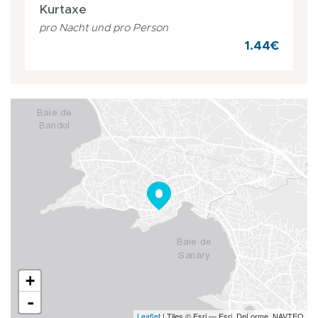
Kurtaxe
pro Nacht und pro Person
1.44€
+
-
Leaflet
| Tiles © Esri — Esri, DeLorme, NAVTEQ