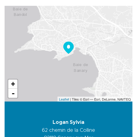
+
-
Leaflet
| Tiles © Esri — Esri, DeLorme, NAVTEQ
Logan Sylvia
62 chemin de la Colline