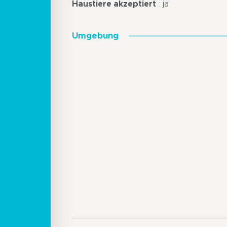
Haustiere akzeptiert
: ja
Umgebung