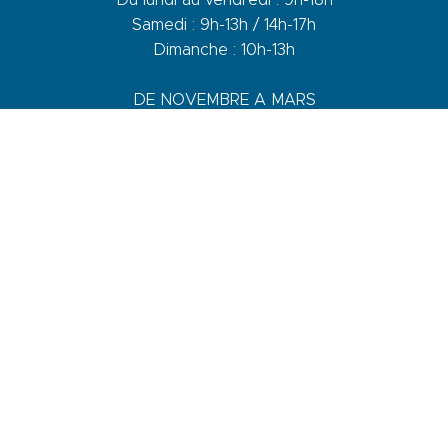
Samedi : 9h-13h / 14h-17h
Dimanche : 10h-13h
DE NOVEMBRE A MARS
Du lundi au vendredi : 9h-12h30 / 14h-17h30
Samedi : 9h-12h30 / 14h-17h
1 quai du Levant - 70001
83110 Sanary-sur-Mer
Telefon :
+33 (0)4 94 74 01 04
Mail :
info@sanary-tourisme.com