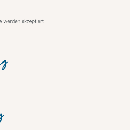
e werden akzeptiert.
ng
g