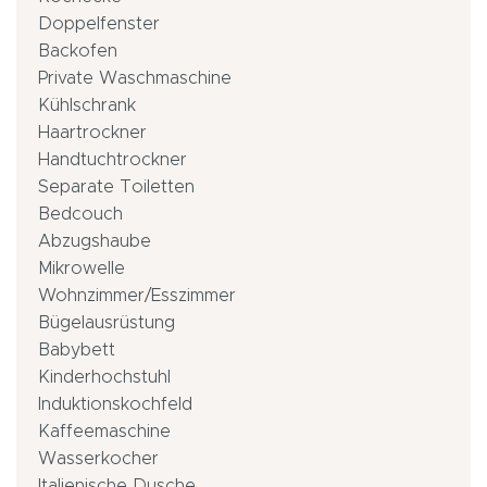
Doppelfenster
Backofen
Private Waschmaschine
Kühlschrank
Haartrockner
Handtuchtrockner
Separate Toiletten
Bedcouch
Abzugshaube
Mikrowelle
Wohnzimmer/Esszimmer
Bügelausrüstung
Babybett
Kinderhochstuhl
Induktionskochfeld
Kaffeemaschine
Wasserkocher
Italienische Dusche