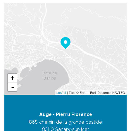
+
-
Leaflet
| Tiles © Esri — Esri, DeLorme, NAVTEQ
Auge - Pierru Florence
865 chemin de la grande bastide
83110
Sanary-sur-Mer