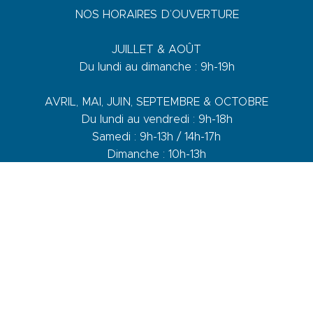
NOS HORAIRES D’OUVERTURE
JUILLET & AOÛT
Du lundi au dimanche : 9h-19h
AVRIL, MAI, JUIN, SEPTEMBRE & OCTOBRE
Du lundi au vendredi : 9h-18h
Samedi : 9h-13h / 14h-17h
Dimanche : 10h-13h
DE NOVEMBRE A MARS
Du lundi au vendredi : 9h-12h30 / 14h-17h30
Samedi : 9h-12h30 / 14h-17h
1 quai du Levant - 70001
83110 Sanary-sur-Mer