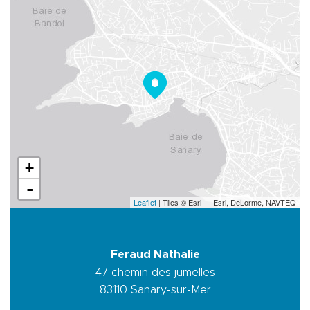
+
-
Leaflet
| Tiles © Esri — Esri, DeLorme, NAVTEQ
Feraud Nathalie
47 chemin des jumelles
83110
Sanary-sur-Mer