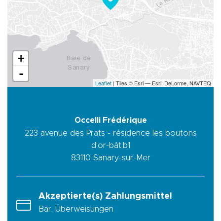
+
-
Leaflet
| Tiles © Esri — Esri, DeLorme, NAVTEQ
Occelli Frédérique
223 avenue des Prats - résidence les boutons
d'or-bât.b1
83110
Sanary-sur-Mer
Akzeptierte(s) Zahlungsmittel
Bar, Überweisungen