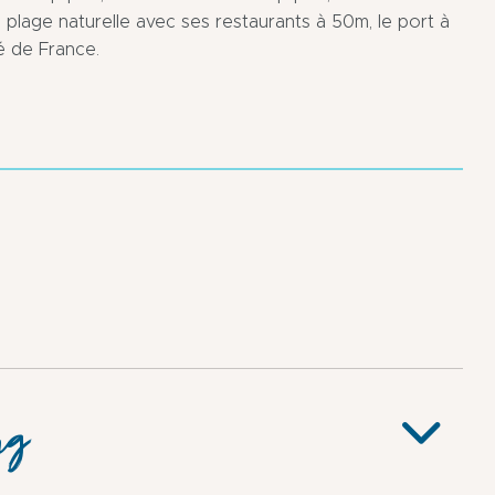
, plage naturelle avec ses restaurants à 50m, le port à
é de France.
M
Str
in
inn
v
von
3
30
m
m
ng