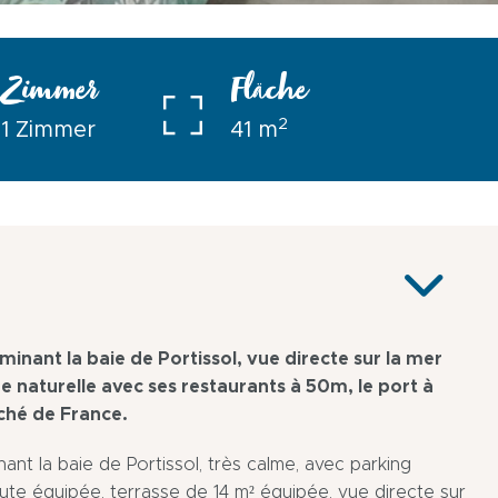
Zimmer
Fläche
2
1 Zimmer
41 m
nant la baie de Portissol, vue directe sur la mer
ge naturelle avec ses restaurants à 50m, le port à
ché de France.
t la baie de Portissol, très calme, avec parking
 toute équipée, terrasse de 14 m² équipée, vue directe sur