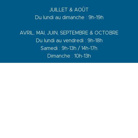
JUILLET & AOÛT
Du lundi au dimanche : 9h-19h
AVRIL, MAI, JUIN, SEPTEMBRE & OCTOBRE
Du lundi au vendredi : 9h-18h
Samedi : 9h-13h / 14h-17h
Dimanche : 10h-13h
DE NOVEMBRE A MARS
Du lundi au vendredi : 9h-12h30 / 14h-17h30
Samedi : 9h-12h30 / 14h-17h
1 quai du Levant - 70001
83110 Sanary-sur-Mer