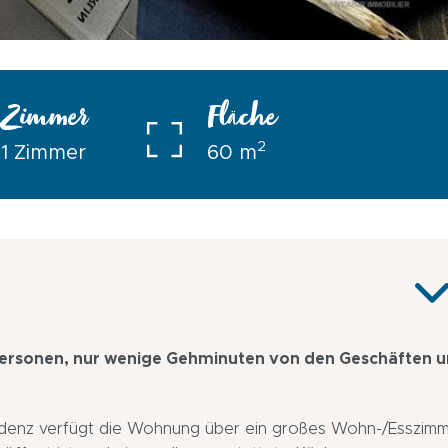
Zimmer
Fläche
2
1 Zimmer
60 m
ersonen, nur wenige Gehminuten von den Geschäften 
sidenz verfügt die Wohnung über ein großes Wohn-/Esszimm