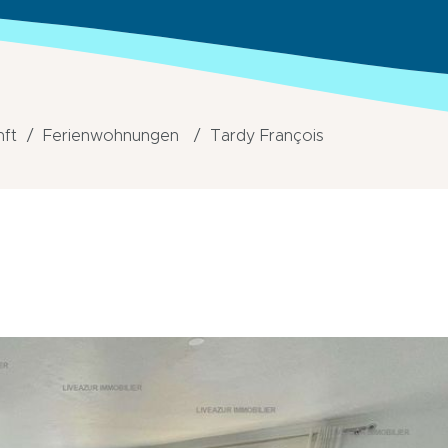
nft
Ferienwohnungen
Tardy François