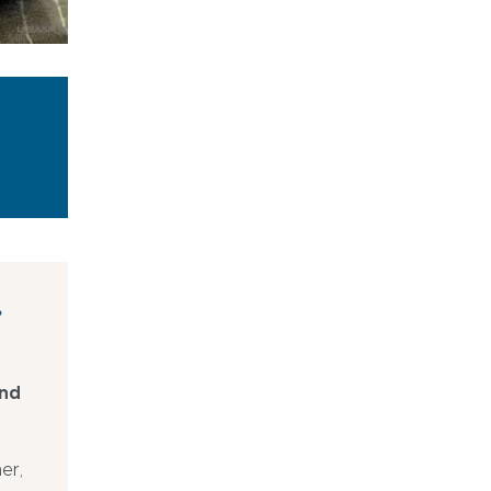
und
er,