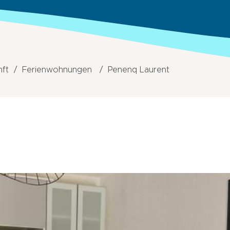
nft
Ferienwohnungen
Penenq Laurent