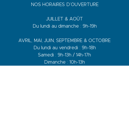
NOS HORAIRES D’OUVERTURE
JUILLET & AOÛT
Du lundi au dimanche : 9h-19h
AVRIL, MAI, JUIN, SEPTEMBRE & OCTOBRE
Du lundi au vendredi : 9h-18h
Samedi : 9h-13h / 14h-17h
Dimanche : 10h-13h
DE NOVEMBRE A MARS
Du lundi au vendredi : 9h-12h30 / 14h-17h30
Samedi : 9h-12h30 / 14h-17h
1 quai du Levant - 70001
83110 Sanary-sur-Mer