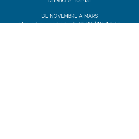
Dimanche : 10h-13h
DE NOVEMBRE A MARS
Du lundi au vendredi : 9h-12h30 / 14h-17h30
Samedi : 9h-12h30 / 14h-17h
1 quai du Levant - 70001
83110 Sanary-sur-Mer
Telefon :
+33 (0)4 94 74 01 04
Mail :
info@sanary-tourisme.com
KONTAKTIEREN SIE UNS