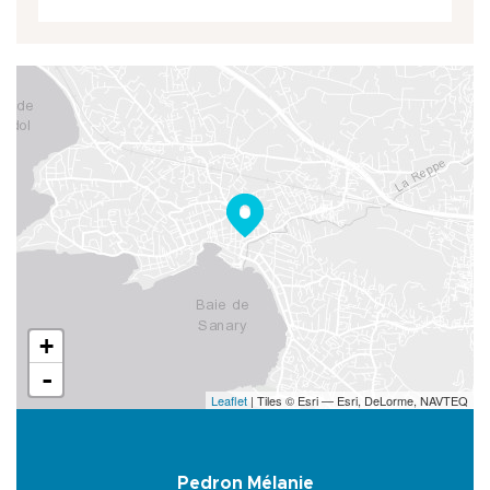
+
-
Leaflet
| Tiles © Esri — Esri, DeLorme, NAVTEQ
Pedron Mélanie