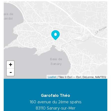
+
-
Leaflet
| Tiles © Esri — Esri, DeLorme, NAVTEQ
Garofalo Théo
160 avenue du 2ème spahis
83110
Sanary-sur-Mer