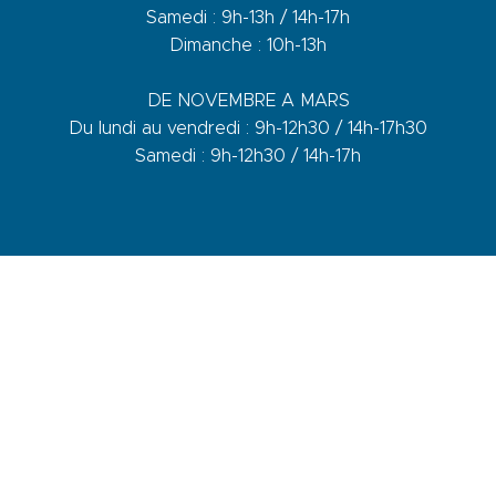
Samedi : 9h-13h / 14h-17h
Dimanche : 10h-13h
DE NOVEMBRE A MARS
Du lundi au vendredi : 9h-12h30 / 14h-17h30
Samedi : 9h-12h30 / 14h-17h
1 quai du Levant - 70001
83110 Sanary-sur-Mer
Telefon :
+33 (0)4 94 74 01 04
Mail :
info@sanary-tourisme.com