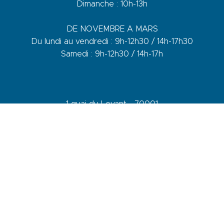
Dimanche : 10h-13h
DE NOVEMBRE A MARS
Du lundi au vendredi : 9h-12h30 / 14h-17h30
Samedi : 9h-12h30 / 14h-17h
1 quai du Levant - 70001
83110 Sanary-sur-Mer
Telefon :
+33 (0)4 94 74 01 04
Mail :
info@sanary-tourisme.com
KONTAKTIEREN SIE UNS