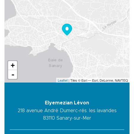
+
-
Leaflet
| Tiles © Esri — Esri, DeLorme, NAVTEQ
Elyemezian Lévon
218 avenue André Dumerc-rés. les lavandes
83110
Sanary-sur-Mer