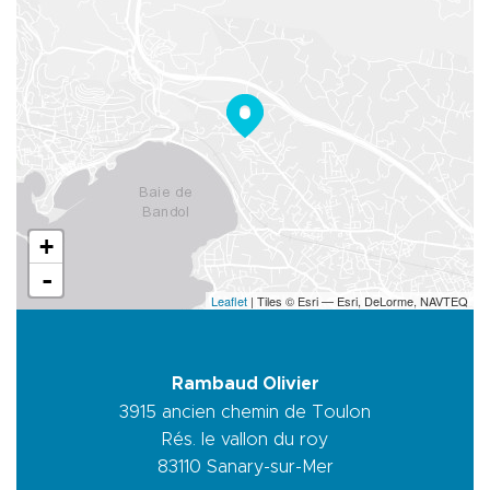
+
-
Leaflet
| Tiles © Esri — Esri, DeLorme, NAVTEQ
Rambaud Olivier
3915 ancien chemin de Toulon
Rés. le vallon du roy
83110
Sanary-sur-Mer